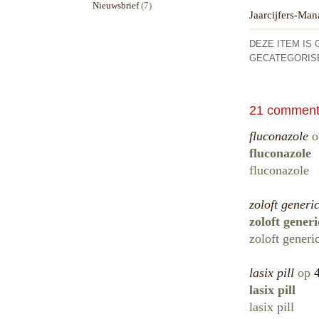
Nieuwsbrief
(7)
Jaarcijfers-Ma
DEZE ITEM IS 
GECATEGORIS
21 commenta
fluconazole
o
fluconazole
fluconazole
zoloft generi
zoloft generi
zoloft generi
lasix pill
op
lasix pill
lasix pill