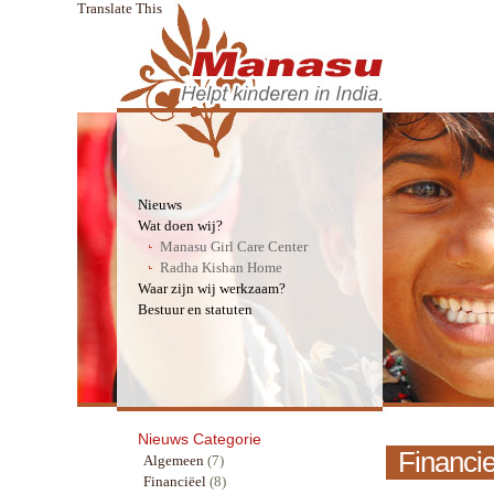
Translate This
Nieuws
Wat doen wij?
Manasu Girl Care Center
Radha Kishan Home
Waar zijn wij werkzaam?
Bestuur en statuten
Nieuws Categorie
Financie
Algemeen
(7)
Financiëel
(8)